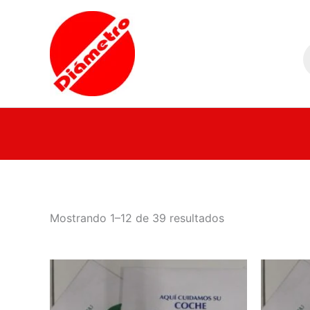
Ir
al
B
contenido
d
p
Mostrando 1–12 de 39 resultados