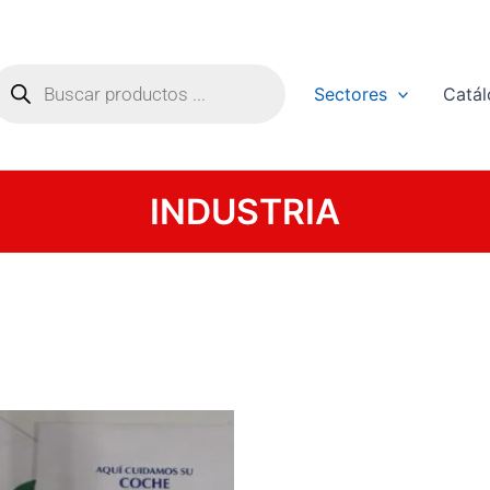
úsqueda
e
Sectores
Catá
roductos
INDUSTRIA