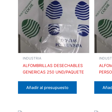
INDUSTRIA
INDUST
ALFOMBRILLAS DESECHABLES
ALFOM
GENERICAS 250 UND/PAQUETE
PERSO
Añadir al presupuesto
Añad