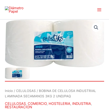
Ir
Main
al
Men
contenido
Inicio
/
CELULOSAS
/ BOBINA DE CELULOSA INDUSTRIAL
LAMINADA SECAMANOS 3KG 2 UND/PAQ
CELULOSAS
,
COMERCIO
,
HOSTELERIA
,
INDUSTRIA
,
RESTAURACION