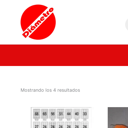
Ir
al
B
contenido
d
p
Mostrando los 4 resultados