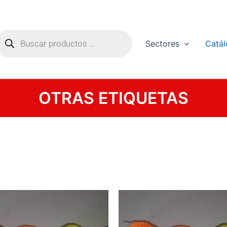
úsqueda
e
Sectores
Catá
roductos
OTRAS ETIQUETAS